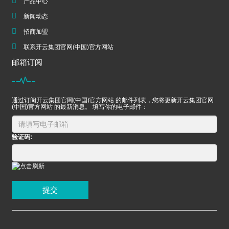
产品中心
新闻动态
招商加盟
联系开云集团官网(中国)官方网站
邮箱订阅
通过订阅开云集团官网(中国)官方网站 的邮件列表，您将更新开云集团官网
(中国)官方网站 的最新消息。 填写你的电子邮件：
验证码:
提交