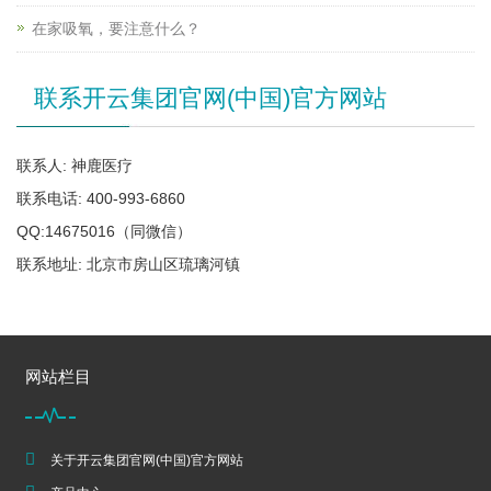
在家吸氧，要注意什么？
联系开云集团官网(中国)官方网站
联系人: 神鹿医疗
联系电话: 400-993-6860
QQ:14675016（同微信）
联系地址: 北京市房山区琉璃河镇
网站栏目
关于开云集团官网(中国)官方网站