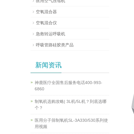
医用空气压缩机
空氧混合器
空氧混合仪
急救转运呼吸机
呼吸管路硅胶类产品
新闻资讯
神鹿医疗全国售后服务电话400-993-
6860
制氧机选购攻略| 3L机/5L机？到底选哪
个？
医用分子筛制氧机SL-3A330/530系列使
用视频