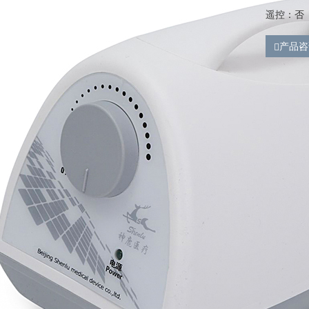
遥控：否
产品咨