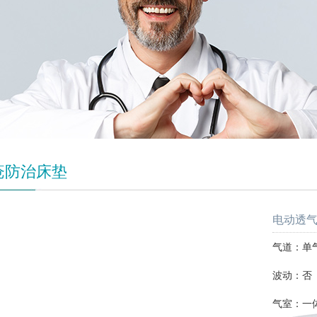
疮防治床垫
电动透气
气道：单
波动：否
气室：一