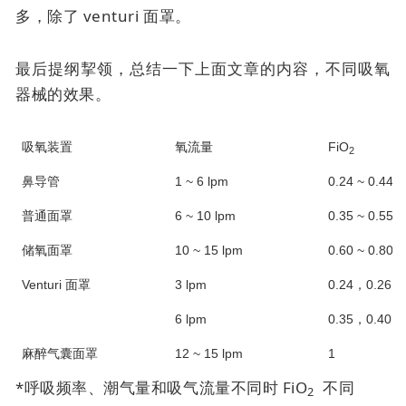
多，除了
venturi 面罩
。
最后提纲挈领，总结一下上面文章的内容，不同吸氧
器械的效果。
吸氧装置
氧流量
FiO
2
鼻导管
1 ~ 6 lpm
0.24 ~ 0.44*
普通面罩
6 ~ 10 lpm
0.35 ~ 0.55*
储氧面罩
10 ~ 15 lpm
0.60 ~ 0.80*
Venturi 面罩
3 lpm
0.24，0.26，0
6 lpm
0.35，0.40，0
麻醉气囊面罩
12 ~ 15 lpm
1
*呼吸频率、潮气量和吸气流量不同时 FiO
不同
2