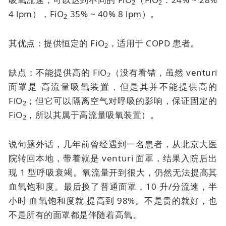
2
2
4 lpm），FiO
35% ~ 40% 8 lpm）。
2
其优点：提供恒定的 FiO
，适用于 COPD 患者。
2
缺点：不能提供高的 FiO
（没有看错，虽然
venturi
2
面罩是
高流量吸氧装置，但是其并不能提供高的
FiO
；但它可以隔离空气对呼吸的影响，保证固定的
2
FiO
，所以其属于高流量吸氧装置）。
2
说句题外话，几年前曾经遇到一名患者，从北京大医
院转回本地，带着就是
venturi 面罩
，结果入院后出
现 1 型呼吸衰竭。氧流量开到很大，仍然无法提高其
血氧饱和度。最后换了普通面罩，10 升/分流速，半
小时
血氧饱和度就
提高到 98%。不是贵的就好，也
不是所有的面罩都是伴随着高氧。