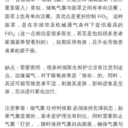
重复吸入）类似，
储氧气囊与面罩之间有单向活瓣，
面罩上也有单向活瓣。其优点是
更好控制 FiO
这种
2。
面罩，是在非插管及机械通气条件下提供最高的
FiO
（这一点相信是很多医生，甚至是包括很多患者
2
家属最希望看到的），短期应用有效，且不会导致患
者鼻粘膜干燥。
缺点：需要密闭 ，很多时候医生和护士没有注意到这
点。边缘漏气，对于吸氧效果是「致命」的。同时，
其还可能导致患者不适，刺激其皮肤，影响进食及交
谈，无法进行雾化治疗。
注意事项：储气囊
任何时候都
必须保持充满状态，如
果气囊是瘪的，基本是护理没有到位。同时需要防止
气囊「打折」，随时保持气囊自由膨胀，确保气囊与