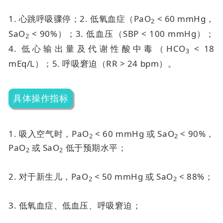
1. 心跳呼吸骤停；
2. 低氧血症（PaO
< 60 mmHg，
2
SaO
< 90%）；
3. 低血压（SBP < 100 mmHg）；
2
4. 低心输出量及代谢性酸中毒（HCO
< 18
3
mEq/L）；
5. 呼吸窘迫（RR > 24 bpm）。
具体操作指标
1. 吸入空气时，PaO
< 60 mmHg 或 SaO
< 90%，
2
2
PaO
或 SaO
低于预期水平；
2
2
2. 对于新生儿，PaO
< 50 mmHg 或 SaO
< 88%；
2
2
3. 低氧血症、低血压、呼吸窘迫；