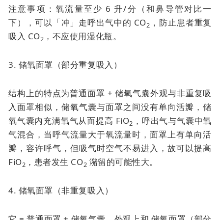
注意事项：氧流量至少 6 升/分（和鼻导管对比一
下），可以「冲」走呼出气中的 CO
，防止患者重复
2
吸入 CO
，不应使用湿化瓶。
2
3. 储氧面罩（部分重复吸入）
结构上的特点为普通面罩 + 储氧气囊外观与非重复吸
入面罩相似，储氧气囊与面罩之间没有单向活瓣，储
氧气囊内充满氧气从而提高 FiO
，呼出气与气囊中氧
2
气混合，当呼气流量大于氧流量时，面罩上有单向活
瓣，容许呼气，但吸气时空气不易进入，故可以提高
FiO
，患者发生 CO
潴留的可能性大。
2
2
4. 储氧面罩（非重复吸入）
它 = 普通面罩 + 储氧气囊。外观上和
储氧面罩（部分